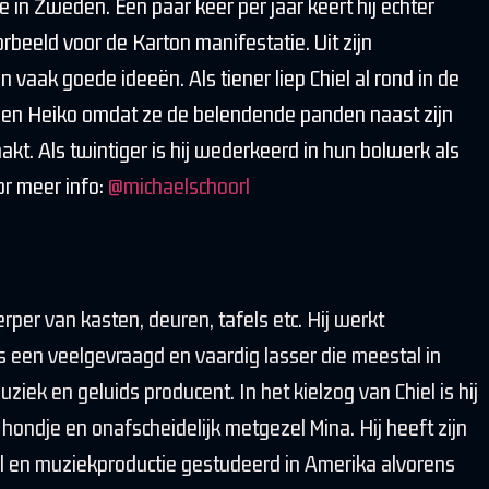
e in Zweden. Een paar keer per jaar keert hij echter
orbeeld voor de Karton manifestatie. Uit zijn
 vaak goede ideeën. Als tiener liep Chiel al rond in de
a en Heiko omdat ze de belendende panden naast zijn
akt. Als twintiger is hij wederkeerd in hun bolwerk als
or meer info:
@michaelschoorl
per van kasten, deuren, tafels etc. Hij werkt
s een veelgevraagd en vaardig lasser die meestal in
uziek en geluids producent. In het kielzog van Chiel is hij
hondje en onafscheidelijk metgezel Mina. Hij heeft zijn
ël en muziekproductie gestudeerd in Amerika alvorens