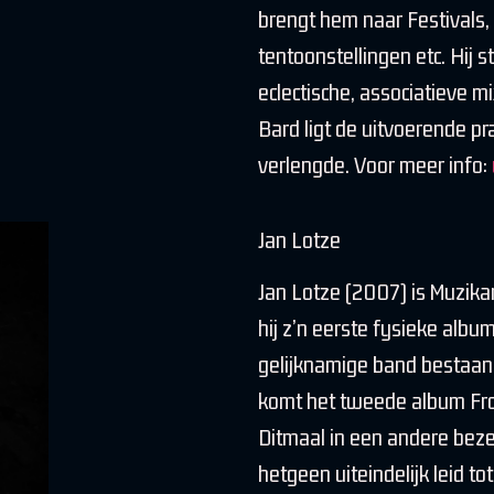
brengt hem naar Festivals, 
tentoonstellingen etc. Hij
eclectische, associatieve 
Bard ligt de uitvoerende pra
verlengde. Voor meer info:
Jan Lotze
Jan Lotze (2007) is Muzikan
hij z’n eerste fysieke albu
gelijknamige band bestaand
komt het tweede album Fro
Ditmaal in een andere bezet
hetgeen uiteindelijk leid t