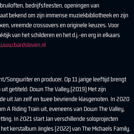
bruiloften, bedrijfsfeesten, openingen van
 staat bekend om zijn immense muziekbibliotheek en zijn
mixen, vreemde crossovers en originele keuzes. Voor
ktijk van het schilderen en het d.j.-en erg in elkaars
www.bardsloven.nl
t/Songwriter en producer. Op 11 jarige leeftijd brengt
m uit getiteld: Down The Valley.(2019) Met zijn
e uit Jan zelf en twee bevriende klasgenoten. In 2020
m A Riding Train uit, eveneens van Down The Valley,
ting. In 2021 start Jan verschillende soloprojecten
ot het kerstalbum Jingles (2022) van The Michaels Family.