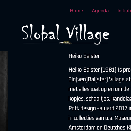
Home
Agenda
Initia
Heiko Balster
Heiko Balster (1981) Is pr
Slo(ven)Bal(ster) Village a
met alles wat op en om de 
kopjes, schaaltjes, kandelaa
Pott: design -award 2017 i
in collecties van o.a. Mu
Amsterdam en Deutches Kl