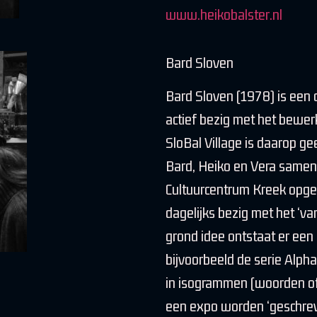
www.heikobalster.nl
Bard Sloven
Bard Sloven (1978) is een co
actief bezig met het bewe
SloBal Village is daarop ge
Bard, Heiko en Vera same
Cultuurcentrum Kreek opger
dagelijks bezig met het ‘van
grond idee ontstaat er ee
bijvoorbeeld de serie Alphab
in isogrammen (woorden of
een expo worden ‘geschreven