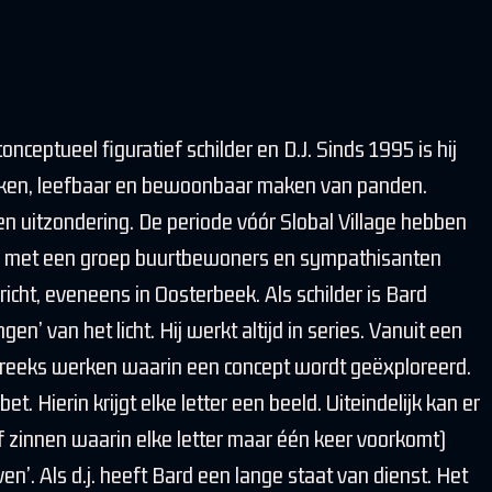
nceptueel figuratief schilder en D.J. Sinds 1995 is hij
rken, leefbaar en bewoonbaar maken van panden.
en uitzondering. De periode vóór Slobal Village hebben
n met een groep buurtbewoners en sympathisanten
icht, eveneens in Oosterbeek. Als schilder is Bard
gen’ van het licht. Hij werkt altijd in series. Vanuit een
n reeks werken waarin een concept wordt geëxploreerd.
et. Hierin krijgt elke letter een beeld. Uiteindelijk kan er
 zinnen waarin elke letter maar één keer voorkomt)
’. Als d.j. heeft Bard een lange staat van dienst. Het